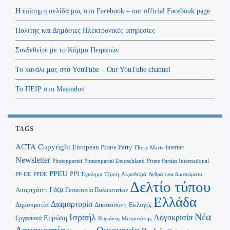
Η επίσημη σελίδα μας στο Facebook – our official Facebook page
Πολίτης και Δημόσιες Ηλεκτρονικές υπηρεσίες
Συνδεθείτε με το Κόμμα Πειρατών
Το κανάλι μας στο YouTube – Our YouTube channel
Το ΠΕΙΡ στο Mastodon
TAGS
Copyright
ACTA
European Pirate Party
internet
Florie Marie
Newsletter
Piratenpartei
Piratenpartei Deutschland
Pirate Parties International
PPEU
PPI
Ανθρώπινα Δικαιώματα
PP-DE
PPDE
Έγκλημα Τέμπη
Ακροδεξιά
Δελτίο τύπου
Γάζα
Απαρτχάιντ
Γενοκτονία Παλαιστινίων
Ελλάδα
Διαμαρτυρία
Δημοκρατία
Δικαιοσύνη
Εκλογές
Νέα
Ισραήλ
Λογοκρισία
Ευρώπη
Εργασιακά
Κυριάκος Μητσοτάκης