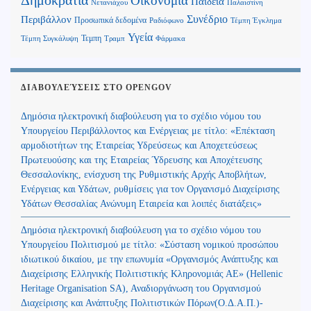
Δημοκρατία
Οικονομία
Παιδεία
Παλαιστίνη
Νετανιάχου
Περιβάλλον
Συνέδριο
Προσωπικά δεδομένα
Τέμπη Έγκλημα
Ραδιόφωνο
Υγεία
Τεμπη
Τέμπη Συγκάλυψη
Τραμπ
Φάρμακα
ΔΙΑΒΟΥΛΕΎΣΕΙΣ ΣΤΟ OPENGOV
Δημόσια ηλεκτρονική διαβούλευση για το σχέδιο νόμου του
Υπουργείου Περιβάλλοντος και Ενέργειας με τίτλο: «Επέκταση
αρμοδιοτήτων της Εταιρείας Υδρεύσεως και Αποχετεύσεως
Πρωτευούσης και της Εταιρείας Ύδρευσης και Αποχέτευσης
Θεσσαλονίκης, ενίσχυση της Ρυθμιστικής Αρχής Αποβλήτων,
Ενέργειας και Υδάτων, ρυθμίσεις για τον Οργανισμό Διαχείρισης
Υδάτων Θεσσαλίας Ανώνυμη Εταιρεία και λοιπές διατάξεις»
Δημόσια ηλεκτρονική διαβούλευση για το σχέδιο νόμου του
Υπουργείου Πολιτισμού με τίτλο: «Σύσταση νομικού προσώπου
ιδιωτικού δικαίου, με την επωνυμία «Οργανισμός Ανάπτυξης και
Διαχείρισης Ελληνικής Πολιτιστικής Κληρονομιάς ΑΕ» (Hellenic
Heritage Organisation SA), Αναδιοργάνωση του Οργανισμού
Διαχείρισης και Ανάπτυξης Πολιτιστικών Πόρων(Ο.Δ.Α.Π.)-