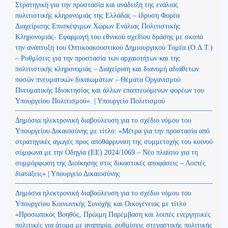
Στρατηγική για την προστασία και ανάδειξη της ενάλιας
πολιτιστικής κληρονομιάς της Ελλάδας – ίδρυση Φορέα
Διαχείρισης Επισκέψιμων Χώρων Ενάλιας Πολιτιστικής
Κληρονομιάς- Εφαρμογή του εθνικού σχεδίου δράσης με σκοπό
την ανάπτυξη του Οπτικοακουστικού Δημιουργικού Τομέα (Ο.Δ.Τ.)
– Ρυθμίσεις για την προστασία των αρχαιοτήτων και της
πολιτιστικής κληρονομιάς – Διαχείριση και διανομή αδιάθετων
ποσών πνευματικών δικαιωμάτων – Θέματα Οργανισμού
Πνευματικής Ιδιοκτησίας και άλλων εποπτευόμενων φορέων του
Υπουργείου Πολιτισμού». | Υπουργείο Πολιτισμού
Δημόσια ηλεκτρονική διαβούλευση για το σχέδιο νόμου του
Υπουργείου Δικαιοσύνης με τίτλο: «Μέτρα για την προστασία από
στρατηγικές αγωγές προς αποθάρρυνση της συμμετοχής του κοινού
σύμφωνα με την Οδηγία (ΕΕ) 2024/1069 – Νέο πλαίσιο για τη
συμμόρφωση της Διοίκησης στις δικαστικές αποφάσεις – Λοιπές
διατάξεις» | Υπουργείο Δικαιοσύνης
Δημόσια ηλεκτρονική διαβούλευση για το σχέδιο νόμου του
Υπουργείου Κοινωνικής Συνοχής και Οικογένειας με τίτλο
«Προσωπικός Βοηθός, Πρώιμη Παρέμβαση και λοιπές ενεργητικές
πολιτικές για άτομα με αναπηρία, ρυθμίσεις στεγαστικής πολιτικής