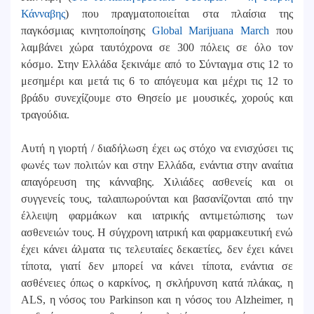
Κάνναβης
) που πραγματοποιείται στα πλαίσια της
παγκόσμιας κινητοποίησης
Global Marijuana March
που
λαμβάνει χώρα ταυτόχρονα σε 300 πόλεις σε όλο τον
κόσμο. Στην Ελλάδα ξεκινάμε από το Σύνταγμα στις 12 το
μεσημέρι και μετά τις 6 το απόγευμα και μέχρι τις 12 το
βράδυ συνεχίζουμε στο Θησείο με μουσικές, χορούς και
τραγούδια.
Αυτή η γιορτή / διαδήλωση έχει ως στόχο να ενισχύσει τις
φωνές των πολιτών και στην Ελλάδα, ενάντια στην αναίτια
απαγόρευση της κάνναβης. Χιλιάδες ασθενείς και οι
συγγενείς τους, ταλαιπωρούνται και βασανίζονται από την
έλλειψη φαρμάκων και ιατρικής αντιμετώπισης των
ασθενειών τους. Η σύγχρονη ιατρική και φαρμακευτική ενώ
έχει κάνει άλματα τις τελευταίες δεκαετίες, δεν έχει κάνει
τίποτα, γιατί δεν μπορεί να κάνει τίποτα, ενάντια σε
ασθένειες όπως ο καρκίνος, η σκλήρυνση κατά πλάκας, η
ALS, η νόσος του Parkinson και η νόσος του Alzheimer, η