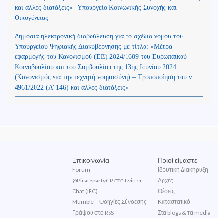
και άλλες διατάξεις» | Υπουργείο Κοινωνικής Συνοχής και
Οικογένειας
Δημόσια ηλεκτρονική διαβούλευση για το σχέδιο νόμου του
Υπουργείου Ψηφιακής Διακυβέρνησης με τίτλο: «Μέτρα
εφαρμογής του Κανονισμού (ΕΕ) 2024/1689 του Ευρωπαϊκού
Κοινοβουλίου και του Συμβουλίου της 13ης Ιουνίου 2024
(Kανονισμός για την τεχνητή νοημοσύνη) – Τροποποίηση του ν.
4961/2022 (Α’ 146) και άλλες διατάξεις»
Επικοινωνία
Ποιοί είμαστε
Forum
Ιδρυτική Διακήρυξη
@PiratepartyGR στο twitter
Αρχές
Chat (IRC)
Θέσεις
Mumble – Οδηγίες Σύνδεσης
Καταστατικό
Γράψου στο RSS
Στα blogs & τα media