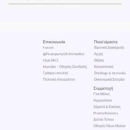
Επικοινωνία
Ποιοί είμαστε
Forum
Ιδρυτική Διακήρυξη
@PiratepartyGR στο twitter
Αρχές
Chat (IRC)
Θέσεις
Mumble – Οδηγίες Σύνδεσης
Καταστατικό
Γράψου στο RSS
Στα blogs & τα media
Πολιτική Απορρήτου
Οικονομικά Στοιχεία
Συμμετοχή
Γίνε Μέλος
Ημερολόγιο
Σήματα & Εικόνες
Promo Banners
Δελτία Τύπου
Οδηγός Νέων Μελών