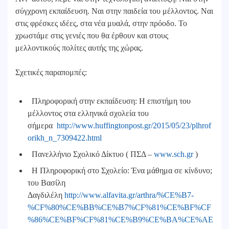
σύγχρονη εκπαίδευση. Ναι στην παιδεία του μέλλοντος. Ναι
στις φρέσκες ιδέες, στα νέα μυαλά, στην πρόοδο. Το
χρωστάμε στις γενιές που θα έρθουν και στους
μελλοντικούς πολίτες αυτής της χώρας.
Σχετικές παραπομπές:
Πληροφορική στην εκπαίδευση: Η επιστήμη του
μέλλοντος στα ελληνικά σχολεία του
σήμερα
http://www.huffingtonpost.gr/2015/05/23/plhrof
orikh_n_7309422.html
Πανελλήνιο Σχολικό Δίκτυο ( ΠΣΔ –
www.sch.gr
)
Η Πληροφορική στο Σχολείο: Ένα μάθημα σε κίνδυνο;
του Βασίλη
Δαγδιλέλη
http://www.alfavita.gr/arthra/%CE%B7-
%CF%80%CE%BB%CE%B7%CF%81%CE%BF%CF
%86%CE%BF%CF%81%CE%B9%CE%BA%CE%AE