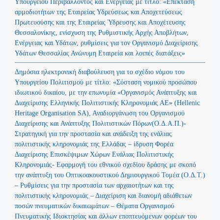
Υπουργείου Περιβάλλοντος και Ενέργειας με τίτλο: «Επέκταση
αρμοδιοτήτων της Εταιρείας Υδρεύσεως και Αποχετεύσεως
Πρωτευούσης και της Εταιρείας Ύδρευσης και Αποχέτευσης
Θεσσαλονίκης, ενίσχυση της Ρυθμιστικής Αρχής Αποβλήτων,
Ενέργειας και Υδάτων, ρυθμίσεις για τον Οργανισμό Διαχείρισης
Υδάτων Θεσσαλίας Ανώνυμη Εταιρεία και λοιπές διατάξεις»
Δημόσια ηλεκτρονική διαβούλευση για το σχέδιο νόμου του
Υπουργείου Πολιτισμού με τίτλο: «Σύσταση νομικού προσώπου
ιδιωτικού δικαίου, με την επωνυμία «Οργανισμός Ανάπτυξης και
Διαχείρισης Ελληνικής Πολιτιστικής Κληρονομιάς ΑΕ» (Hellenic
Heritage Organisation SA), Αναδιοργάνωση του Οργανισμού
Διαχείρισης και Ανάπτυξης Πολιτιστικών Πόρων(Ο.Δ.Α.Π.)-
Στρατηγική για την προστασία και ανάδειξη της ενάλιας
πολιτιστικής κληρονομιάς της Ελλάδας – ίδρυση Φορέα
Διαχείρισης Επισκέψιμων Χώρων Ενάλιας Πολιτιστικής
Κληρονομιάς- Εφαρμογή του εθνικού σχεδίου δράσης με σκοπό
την ανάπτυξη του Οπτικοακουστικού Δημιουργικού Τομέα (Ο.Δ.Τ.)
– Ρυθμίσεις για την προστασία των αρχαιοτήτων και της
πολιτιστικής κληρονομιάς – Διαχείριση και διανομή αδιάθετων
ποσών πνευματικών δικαιωμάτων – Θέματα Οργανισμού
Πνευματικής Ιδιοκτησίας και άλλων εποπτευόμενων φορέων του