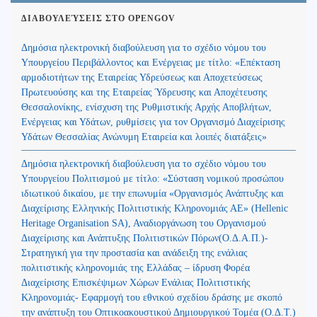
ΔΙΑΒΟΥΛΕΎΣΕΙΣ ΣΤΟ OPENGOV
Δημόσια ηλεκτρονική διαβούλευση για το σχέδιο νόμου του
Υπουργείου Περιβάλλοντος και Ενέργειας με τίτλο: «Επέκταση
αρμοδιοτήτων της Εταιρείας Υδρεύσεως και Αποχετεύσεως
Πρωτευούσης και της Εταιρείας Ύδρευσης και Αποχέτευσης
Θεσσαλονίκης, ενίσχυση της Ρυθμιστικής Αρχής Αποβλήτων,
Ενέργειας και Υδάτων, ρυθμίσεις για τον Οργανισμό Διαχείρισης
Υδάτων Θεσσαλίας Ανώνυμη Εταιρεία και λοιπές διατάξεις»
Δημόσια ηλεκτρονική διαβούλευση για το σχέδιο νόμου του
Υπουργείου Πολιτισμού με τίτλο: «Σύσταση νομικού προσώπου
ιδιωτικού δικαίου, με την επωνυμία «Οργανισμός Ανάπτυξης και
Διαχείρισης Ελληνικής Πολιτιστικής Κληρονομιάς ΑΕ» (Hellenic
Heritage Organisation SA), Αναδιοργάνωση του Οργανισμού
Διαχείρισης και Ανάπτυξης Πολιτιστικών Πόρων(Ο.Δ.Α.Π.)-
Στρατηγική για την προστασία και ανάδειξη της ενάλιας
πολιτιστικής κληρονομιάς της Ελλάδας – ίδρυση Φορέα
Διαχείρισης Επισκέψιμων Χώρων Ενάλιας Πολιτιστικής
Κληρονομιάς- Εφαρμογή του εθνικού σχεδίου δράσης με σκοπό
την ανάπτυξη του Οπτικοακουστικού Δημιουργικού Τομέα (Ο.Δ.Τ.)