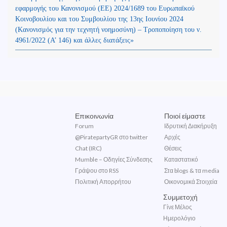
εφαρμογής του Κανονισμού (ΕΕ) 2024/1689 του Ευρωπαϊκού
Κοινοβουλίου και του Συμβουλίου της 13ης Ιουνίου 2024
(Kανονισμός για την τεχνητή νοημοσύνη) – Τροποποίηση του ν.
4961/2022 (Α’ 146) και άλλες διατάξεις»
Επικοινωνία
Ποιοί είμαστε
Forum
Ιδρυτική Διακήρυξη
@PiratepartyGR στο twitter
Αρχές
Chat (IRC)
Θέσεις
Mumble – Οδηγίες Σύνδεσης
Καταστατικό
Γράψου στο RSS
Στα blogs & τα media
Πολιτική Απορρήτου
Οικονομικά Στοιχεία
Συμμετοχή
Γίνε Μέλος
Ημερολόγιο