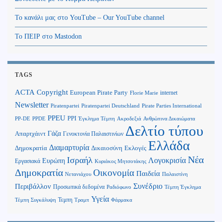
Το κανάλι μας στο YouTube – Our YouTube channel
Το ΠΕΙΡ στο Mastodon
TAGS
Copyright
ACTA
European Pirate Party
internet
Florie Marie
Newsletter
Piratenpartei
Piratenpartei Deutschland
Pirate Parties International
PPEU
PPI
Ανθρώπινα Δικαιώματα
PP-DE
PPDE
Έγκλημα Τέμπη
Ακροδεξιά
Δελτίο τύπου
Γάζα
Απαρτχάιντ
Γενοκτονία Παλαιστινίων
Ελλάδα
Διαμαρτυρία
Δημοκρατία
Δικαιοσύνη
Εκλογές
Νέα
Ισραήλ
Λογοκρισία
Ευρώπη
Εργασιακά
Κυριάκος Μητσοτάκης
Δημοκρατία
Οικονομία
Παιδεία
Παλαιστίνη
Νετανιάχου
Περιβάλλον
Συνέδριο
Προσωπικά δεδομένα
Τέμπη Έγκλημα
Ραδιόφωνο
Υγεία
Τεμπη
Τέμπη Συγκάλυψη
Τραμπ
Φάρμακα