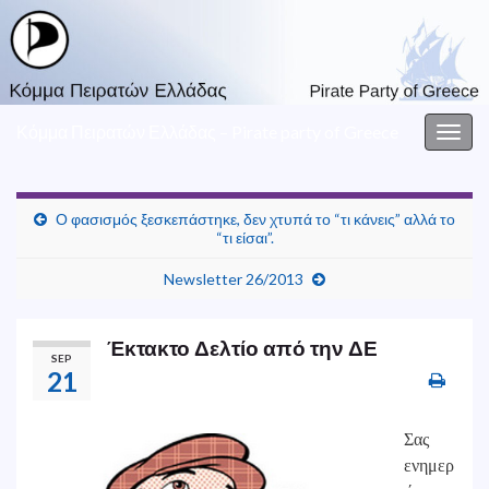
Κόμμα Πειρατών Ελλάδας – Pirate party of Greece
Togg
navig
Ο φασισμός ξεσκεπάστηκε, δεν χτυπά το “τι κάνεις” αλλά το
“τι είσαι”.
Newsletter 26/2013
Έκτακτο Δελτίο από την ΔΕ
SEP
21
Σας
ενημερ