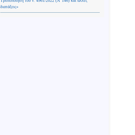
Τροποποίηση του ν. 4961/2022 (Α’ 146) και άλλες
διατάξεις»