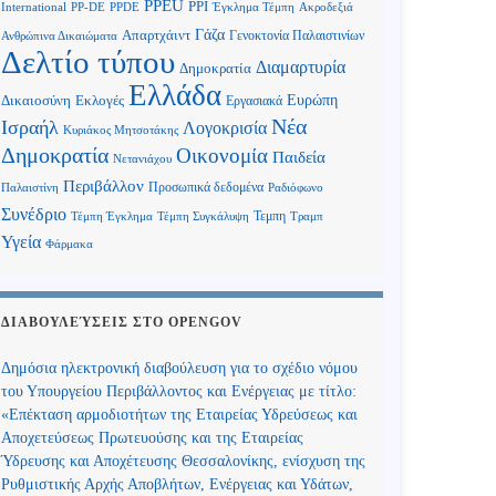
PPEU
PPI
International
PP-DE
PPDE
Έγκλημα Τέμπη
Ακροδεξιά
Γάζα
Απαρτχάιντ
Γενοκτονία Παλαιστινίων
Ανθρώπινα Δικαιώματα
Δελτίο τύπου
Διαμαρτυρία
Δημοκρατία
Ελλάδα
Ευρώπη
Δικαιοσύνη
Εκλογές
Εργασιακά
Νέα
Ισραήλ
Λογοκρισία
Κυριάκος Μητσοτάκης
Δημοκρατία
Οικονομία
Παιδεία
Νετανιάχου
Περιβάλλον
Προσωπικά δεδομένα
Παλαιστίνη
Ραδιόφωνο
Συνέδριο
Τεμπη
Τέμπη Έγκλημα
Τέμπη Συγκάλυψη
Τραμπ
Υγεία
Φάρμακα
ΔΙΑΒΟΥΛΕΎΣΕΙΣ ΣΤΟ OPENGOV
Δημόσια ηλεκτρονική διαβούλευση για το σχέδιο νόμου
του Υπουργείου Περιβάλλοντος και Ενέργειας με τίτλο:
«Επέκταση αρμοδιοτήτων της Εταιρείας Υδρεύσεως και
Αποχετεύσεως Πρωτευούσης και της Εταιρείας
Ύδρευσης και Αποχέτευσης Θεσσαλονίκης, ενίσχυση της
Ρυθμιστικής Αρχής Αποβλήτων, Ενέργειας και Υδάτων,