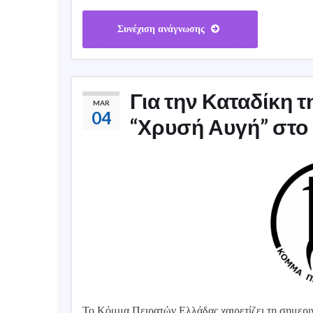
Συνέχιση ανάγνωσης
Για την Καταδίκη 
MAR
04
“Χρυσή Αυγή” στο 
Το Κόμμα Πειρατών Ελλάδας χαιρετίζει τη σημεριν