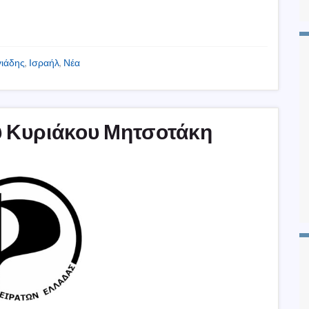
γιάδης
,
Ισραήλ
,
Νέα
ου Κυριάκου Μητσοτάκη