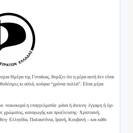
ια Ημέρα της Γυναίκας, θυμίζει ότι η μέρα αυτή δεν είναι
νθοδέσμες κι απλά, κούφια “χρόνια πολλά”. Είναι μέρα
σβία· νοικοκυρά η επαγγελματία· μάνα ή άτεκνη· έγγαμη ή όχι·
ε χρώματος, καταγωγής και προέλευσης· Χριστιανή,
θεη· Ελληνίδα, Παλαιστίνια, Ιρανή, Κουβανή – και κάθε