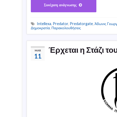
Συνέχιση ανάγνωσης
Intellexa
,
Predator
,
Predatorgate
,
Άδωνις Γεωρ
Δημοκρατία
,
Παρακολουθήσεις
Έρχεται η Στάζι τ
MAR
11