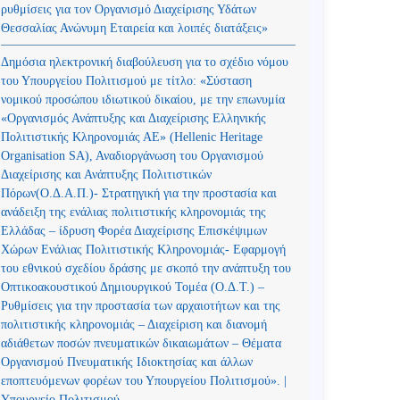
ρυθμίσεις για τον Οργανισμό Διαχείρισης Υδάτων
Θεσσαλίας Ανώνυμη Εταιρεία και λοιπές διατάξεις»
Δημόσια ηλεκτρονική διαβούλευση για το σχέδιο νόμου
του Υπουργείου Πολιτισμού με τίτλο: «Σύσταση
νομικού προσώπου ιδιωτικού δικαίου, με την επωνυμία
«Οργανισμός Ανάπτυξης και Διαχείρισης Ελληνικής
Πολιτιστικής Κληρονομιάς ΑΕ» (Hellenic Heritage
Organisation SA), Αναδιοργάνωση του Οργανισμού
Διαχείρισης και Ανάπτυξης Πολιτιστικών
Πόρων(Ο.Δ.Α.Π.)- Στρατηγική για την προστασία και
ανάδειξη της ενάλιας πολιτιστικής κληρονομιάς της
Ελλάδας – ίδρυση Φορέα Διαχείρισης Επισκέψιμων
Χώρων Ενάλιας Πολιτιστικής Κληρονομιάς- Εφαρμογή
του εθνικού σχεδίου δράσης με σκοπό την ανάπτυξη του
Οπτικοακουστικού Δημιουργικού Τομέα (Ο.Δ.Τ.) –
Ρυθμίσεις για την προστασία των αρχαιοτήτων και της
πολιτιστικής κληρονομιάς – Διαχείριση και διανομή
αδιάθετων ποσών πνευματικών δικαιωμάτων – Θέματα
Οργανισμού Πνευματικής Ιδιοκτησίας και άλλων
εποπτευόμενων φορέων του Υπουργείου Πολιτισμού». |
Υπουργείο Πολιτισμού