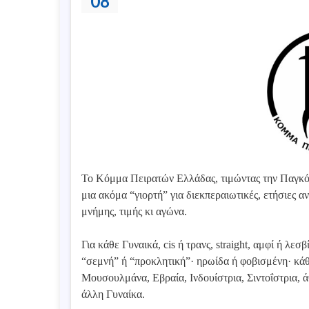
08
Το Κόμμα Πειρατών Ελλάδας, τιμώντας την Παγκόσμ
μια ακόμα “γιορτή” για διεκπεραιωτικές, ετήσιες α
μνήμης, τιμής κι αγώνα.
Για κάθε Γυναικά, cis ή τρανς, straight, αμφί ή λε
“σεμνή” ή “προκλητική”· ηρωίδα ή φοβισμένη· κάθ
Μουσουλμάνα, Εβραία, Ινδουίστρια, Σιντοΐστρια, ά
άλλη Γυναίκα.