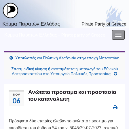
Κόμμα Πειρατών Ελλάδας – Pirate party of Greece
Togg
navig
Υποκλοπές και Πολιτική Αλαζονεία στην εποχή Μητσοτάκη
Σπασμωδική κίνηση ή σκοπιμότητα η υπαγωγή του Εθνικού
Αστεροσκοπείου στο Υπουργείο Πολιτικής Προστασίας;
Ανώτατα πρόστιμα και προστασία
NOV
του καταναλωτή
06
Πρόσφατα δύο εταιρίες έλαβαν το ανώτατο πρόστιμο για
παραβίαση του άρθρου 54 του ν. 5045/29-07-2023, σχετικά