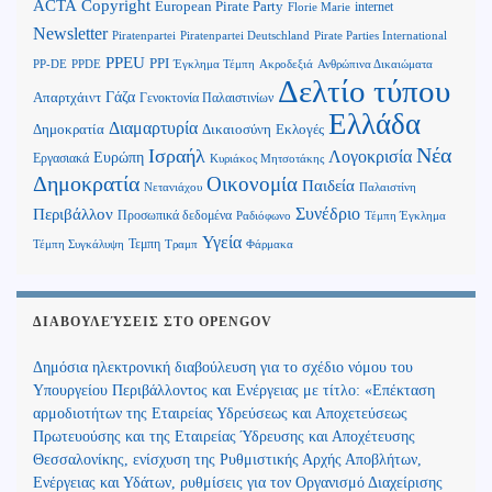
Copyright
ACTA
European Pirate Party
internet
Florie Marie
Newsletter
Piratenpartei
Piratenpartei Deutschland
Pirate Parties International
PPEU
PPI
Ανθρώπινα Δικαιώματα
PP-DE
PPDE
Έγκλημα Τέμπη
Ακροδεξιά
Δελτίο τύπου
Γάζα
Απαρτχάιντ
Γενοκτονία Παλαιστινίων
Ελλάδα
Διαμαρτυρία
Δημοκρατία
Δικαιοσύνη
Εκλογές
Νέα
Ισραήλ
Λογοκρισία
Ευρώπη
Εργασιακά
Κυριάκος Μητσοτάκης
Δημοκρατία
Οικονομία
Παιδεία
Παλαιστίνη
Νετανιάχου
Περιβάλλον
Συνέδριο
Προσωπικά δεδομένα
Τέμπη Έγκλημα
Ραδιόφωνο
Υγεία
Τεμπη
Τέμπη Συγκάλυψη
Τραμπ
Φάρμακα
ΔΙΑΒΟΥΛΕΎΣΕΙΣ ΣΤΟ OPENGOV
Δημόσια ηλεκτρονική διαβούλευση για το σχέδιο νόμου του
Υπουργείου Περιβάλλοντος και Ενέργειας με τίτλο: «Επέκταση
αρμοδιοτήτων της Εταιρείας Υδρεύσεως και Αποχετεύσεως
Πρωτευούσης και της Εταιρείας Ύδρευσης και Αποχέτευσης
Θεσσαλονίκης, ενίσχυση της Ρυθμιστικής Αρχής Αποβλήτων,
Ενέργειας και Υδάτων, ρυθμίσεις για τον Οργανισμό Διαχείρισης