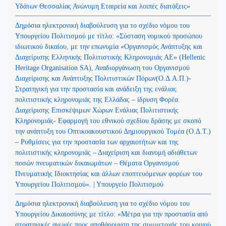
Υδάτων Θεσσαλίας Ανώνυμη Εταιρεία και λοιπές διατάξεις»
Δημόσια ηλεκτρονική διαβούλευση για το σχέδιο νόμου του
Υπουργείου Πολιτισμού με τίτλο: «Σύσταση νομικού προσώπου
ιδιωτικού δικαίου, με την επωνυμία «Οργανισμός Ανάπτυξης και
Διαχείρισης Ελληνικής Πολιτιστικής Κληρονομιάς ΑΕ» (Hellenic
Heritage Organisation SA), Αναδιοργάνωση του Οργανισμού
Διαχείρισης και Ανάπτυξης Πολιτιστικών Πόρων(Ο.Δ.Α.Π.)-
Στρατηγική για την προστασία και ανάδειξη της ενάλιας
πολιτιστικής κληρονομιάς της Ελλάδας – ίδρυση Φορέα
Διαχείρισης Επισκέψιμων Χώρων Ενάλιας Πολιτιστικής
Κληρονομιάς- Εφαρμογή του εθνικού σχεδίου δράσης με σκοπό
την ανάπτυξη του Οπτικοακουστικού Δημιουργικού Τομέα (Ο.Δ.Τ.)
– Ρυθμίσεις για την προστασία των αρχαιοτήτων και της
πολιτιστικής κληρονομιάς – Διαχείριση και διανομή αδιάθετων
ποσών πνευματικών δικαιωμάτων – Θέματα Οργανισμού
Πνευματικής Ιδιοκτησίας και άλλων εποπτευόμενων φορέων του
Υπουργείου Πολιτισμού». | Υπουργείο Πολιτισμού
Δημόσια ηλεκτρονική διαβούλευση για το σχέδιο νόμου του
Υπουργείου Δικαιοσύνης με τίτλο: «Μέτρα για την προστασία από
στρατηγικές αγωγές προς αποθάρρυνση της συμμετοχής του κοινού