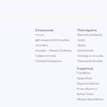
Επικοινωνία
Ποιοί είμαστε
Forum
Ιδρυτική Διακήρυξη
@PiratepartyGR στο twitter
Αρχές
Chat (IRC)
Θέσεις
Mumble – Οδηγίες Σύνδεσης
Καταστατικό
Γράψου στο RSS
Στα blogs & τα media
Πολιτική Απορρήτου
Οικονομικά Στοιχεία
Συμμετοχή
Γίνε Μέλος
Ημερολόγιο
Σήματα & Εικόνες
Promo Banners
Δελτία Τύπου
Οδηγός Νέων Μελών