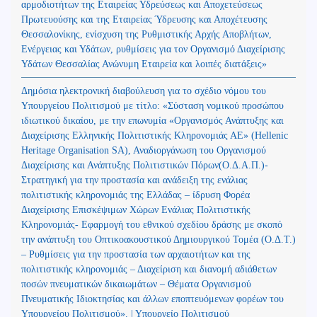
αρμοδιοτήτων της Εταιρείας Υδρεύσεως και Αποχετεύσεως
Πρωτευούσης και της Εταιρείας Ύδρευσης και Αποχέτευσης
Θεσσαλονίκης, ενίσχυση της Ρυθμιστικής Αρχής Αποβλήτων,
Ενέργειας και Υδάτων, ρυθμίσεις για τον Οργανισμό Διαχείρισης
Υδάτων Θεσσαλίας Ανώνυμη Εταιρεία και λοιπές διατάξεις»
Δημόσια ηλεκτρονική διαβούλευση για το σχέδιο νόμου του
Υπουργείου Πολιτισμού με τίτλο: «Σύσταση νομικού προσώπου
ιδιωτικού δικαίου, με την επωνυμία «Οργανισμός Ανάπτυξης και
Διαχείρισης Ελληνικής Πολιτιστικής Κληρονομιάς ΑΕ» (Hellenic
Heritage Organisation SA), Αναδιοργάνωση του Οργανισμού
Διαχείρισης και Ανάπτυξης Πολιτιστικών Πόρων(Ο.Δ.Α.Π.)-
Στρατηγική για την προστασία και ανάδειξη της ενάλιας
πολιτιστικής κληρονομιάς της Ελλάδας – ίδρυση Φορέα
Διαχείρισης Επισκέψιμων Χώρων Ενάλιας Πολιτιστικής
Κληρονομιάς- Εφαρμογή του εθνικού σχεδίου δράσης με σκοπό
την ανάπτυξη του Οπτικοακουστικού Δημιουργικού Τομέα (Ο.Δ.Τ.)
– Ρυθμίσεις για την προστασία των αρχαιοτήτων και της
πολιτιστικής κληρονομιάς – Διαχείριση και διανομή αδιάθετων
ποσών πνευματικών δικαιωμάτων – Θέματα Οργανισμού
Πνευματικής Ιδιοκτησίας και άλλων εποπτευόμενων φορέων του
Υπουργείου Πολιτισμού». | Υπουργείο Πολιτισμού