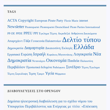
TAGS
Copyright
ACTA
European Pirate Party
internet
Florie Marie
Newsletter
Piratenpartei
Piratenpartei Deutschland
Pirate Parties International
PPEU
PPI
Ανθρώπινα Δικαιώματα
PP-DE
PPDE
Έγκλημα Τέμπη
Ακροδεξιά
Δελτίο τύπου
Γάζα
Απαρτχάιντ
Γενοκτονία Παλαιστινίων
Ελλάδα
Διαμαρτυρία
Δημοκρατία
Δικαιοσύνη
Εκλογές
Νέα
Ισραήλ
Λογοκρισία
Ευρώπη
Εργασιακά
Κυριάκος Μητσοτάκης
Δημοκρατία
Οικονομία
Παιδεία
Παλαιστίνη
Νετανιάχου
Περιβάλλον
Συνέδριο
Προσωπικά δεδομένα
Τέμπη Έγκλημα
Ραδιόφωνο
Υγεία
Τεμπη
Τέμπη Συγκάλυψη
Τραμπ
Φάρμακα
ΔΙΑΒΟΥΛΕΎΣΕΙΣ ΣΤΟ OPENGOV
Δημόσια ηλεκτρονική διαβούλευση για το σχέδιο νόμου του
Υπουργείου Περιβάλλοντος και Ενέργειας με τίτλο: «Επέκταση