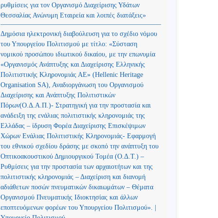
ρυθμίσεις για τον Οργανισμό Διαχείρισης Υδάτων
Θεσσαλίας Ανώνυμη Εταιρεία και λοιπές διατάξεις»
Δημόσια ηλεκτρονική διαβούλευση για το σχέδιο νόμου
του Υπουργείου Πολιτισμού με τίτλο: «Σύσταση
νομικού προσώπου ιδιωτικού δικαίου, με την επωνυμία
«Οργανισμός Ανάπτυξης και Διαχείρισης Ελληνικής
Πολιτιστικής Κληρονομιάς ΑΕ» (Hellenic Heritage
Organisation SA), Αναδιοργάνωση του Οργανισμού
Διαχείρισης και Ανάπτυξης Πολιτιστικών
Πόρων(Ο.Δ.Α.Π.)- Στρατηγική για την προστασία και
ανάδειξη της ενάλιας πολιτιστικής κληρονομιάς της
Ελλάδας – ίδρυση Φορέα Διαχείρισης Επισκέψιμων
Χώρων Ενάλιας Πολιτιστικής Κληρονομιάς- Εφαρμογή
του εθνικού σχεδίου δράσης με σκοπό την ανάπτυξη του
Οπτικοακουστικού Δημιουργικού Τομέα (Ο.Δ.Τ.) –
Ρυθμίσεις για την προστασία των αρχαιοτήτων και της
πολιτιστικής κληρονομιάς – Διαχείριση και διανομή
αδιάθετων ποσών πνευματικών δικαιωμάτων – Θέματα
Οργανισμού Πνευματικής Ιδιοκτησίας και άλλων
εποπτευόμενων φορέων του Υπουργείου Πολιτισμού». |
Υπουργείο Πολιτισμού