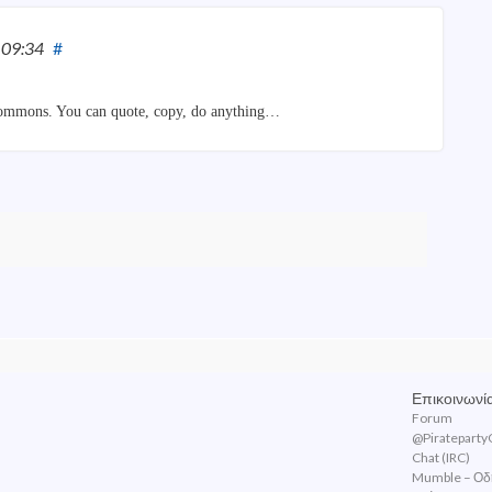
 09:34
#
e Commons. You can quote, copy, do anything…
Επικοινωνί
Forum
@PiratepartyG
Chat (IRC)
Mumble – Οδ