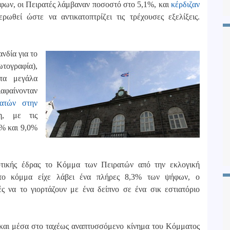
φων, οι Πειρατές λάμβαναν ποσοστό στο 5,1%, και
κέρδιζαν
ρωθεί ώστε να αντικατοπτρίζει τις τρέχουσες εξελίξεις.
νδία για το
τογραφία),
 τα μεγάλα
ιαφαίνονταν
ατών στην
η, με τις
5% και 9,0%
υτικής έδρας το Κόμμα των Πειρατών από την εκλογική
υ το κόμμα είχε λάβει ένα πλήρες 8,3% των ψήφων, ο
 να το γιορτάζουν με ένα δείπνο σε ένα σικ εστιατόριο
η και μέσα στο ταχέως αναπτυσσόμενο κίνημα του Κόμματος