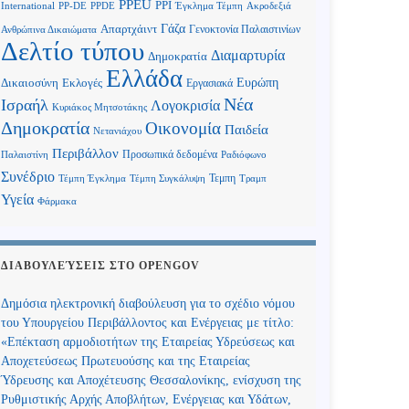
PPEU
PPI
International
PP-DE
PPDE
Έγκλημα Τέμπη
Ακροδεξιά
Γάζα
Απαρτχάιντ
Γενοκτονία Παλαιστινίων
Ανθρώπινα Δικαιώματα
Δελτίο τύπου
Διαμαρτυρία
Δημοκρατία
Ελλάδα
Ευρώπη
Δικαιοσύνη
Εκλογές
Εργασιακά
Νέα
Ισραήλ
Λογοκρισία
Κυριάκος Μητσοτάκης
Δημοκρατία
Οικονομία
Παιδεία
Νετανιάχου
Περιβάλλον
Προσωπικά δεδομένα
Παλαιστίνη
Ραδιόφωνο
Συνέδριο
Τεμπη
Τέμπη Έγκλημα
Τέμπη Συγκάλυψη
Τραμπ
Υγεία
Φάρμακα
ΔΙΑΒΟΥΛΕΎΣΕΙΣ ΣΤΟ OPENGOV
Δημόσια ηλεκτρονική διαβούλευση για το σχέδιο νόμου
του Υπουργείου Περιβάλλοντος και Ενέργειας με τίτλο:
«Επέκταση αρμοδιοτήτων της Εταιρείας Υδρεύσεως και
Αποχετεύσεως Πρωτευούσης και της Εταιρείας
Ύδρευσης και Αποχέτευσης Θεσσαλονίκης, ενίσχυση της
Ρυθμιστικής Αρχής Αποβλήτων, Ενέργειας και Υδάτων,