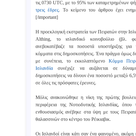
τις 0730 UTC, με το 95% των καταμετρημένων ψή
τρεις έδρες
. Το κείμενο του άρθρου έχει ενημε
[/important]
Η προεκλογική εκστρατεία των Πειρατών στην Ισλα
Althing, το ισλανδικό κοινοβούλιο (βλ. φω
ανεβοκατέβαζε τα ποσοστά υποστήριξης για
κόμματα στις δημοσκοπήσεις. Ένα πράγμα όμως δ
με συνέπεια, το εκκολαπτόμενο
Κόμμα Πειρ
Ισλανδία
συνέχιζε να αυξάνεται σε δύναμ
δημοσκοπήσεις να δίνουν ένα ποσοστό μεταξύ 6,
σε όλες τις πρόσφατες έρευνες.
Μόλις ανακοινώθηκε η νίκη της πρώτης βουλε
περιφέρεια της Νοτιοδυτικής Ισλανδίας, όπο
ενθουσιασμός ανέβηκε στα ύψη με τους Πειρατές
θαλασσινών στο κέντρο του Ρέικιαβικ.
Οι Ισλανδοί είναι κάτι σαν ένα φαινομένο, ακόμ