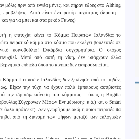
ν μόλις πριν από εννέα μήνες, και πήραν έδρες στο Althing
 προβλέψεις. Αυτό είναι ένα ρεκόρ ταχύτητας (ίδρυση –
 και για να μπει και στα ρεκόρ Γκίνες).
υτή η επιτυχία κάνει το Κόμμα Πειρατών Ισλανδίας το
ώτο πειρατικό κόμμα στο κόσμο που εκλέγει βουλευτές σε
θνικό κοινοβούλιο! Εγκάρδια συγχαρητήρια. Ο στόχος
πιτευχθεί. Μετά από αυτή τη νίκη, δεν υπάρχουν άλλα
βερνητικά επίπεδα όπου το κίνημα δεν εκπροσωπείται.
 Κόμμα Πειρατών Ισλανδίας δεν ξεκίνησε από το μηδέν,
ως. Είχαν την τύχη να έχουν πολύ έμπειρους ακτιβιστές
τά την ίδρυση/εκκίνηση του κόμματος – όπως η Birgitta
ωτοβουλίας Σύγχρονων Μέσων Ενημέρωσης, κ.ά.) και ο Smári
 άλλα πρότζεκτ). Δεν γνωρίζουμε ακόμη ποιοι πειρατές θα
αρτηθεί από τη διανομή των ψήφων μεταξύ των εκλογικών