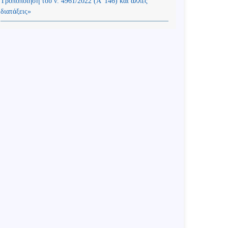
Τροποποίηση του ν. 4961/2022 (Α’ 146) και άλλες
διατάξεις»