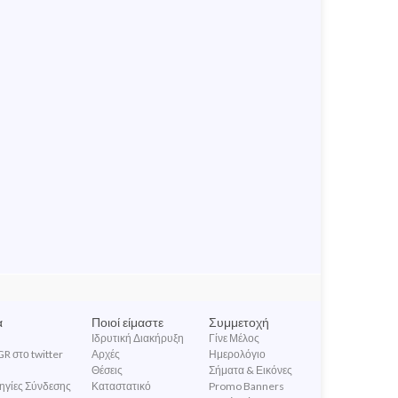
α
Ποιοί είμαστε
Συμμετοχή
Ιδρυτική Διακήρυξη
Γίνε Μέλος
R στο twitter
Αρχές
Ημερολόγιο
Θέσεις
Σήματα & Εικόνες
ηγίες Σύνδεσης
Καταστατικό
Promo Banners