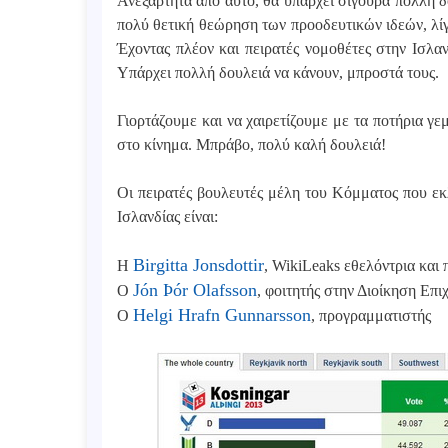
Ανεξάρτητα από αυτό, θα υπάρχει σίγουρα πολλή δ
πολύ θετική θεώρηση των προοδευτικών ιδεών, λίγε
Έχοντας πλέον και πειρατές νομοθέτες στην Ισλα
Υπάρχει πολλή δουλειά να κάνουν, μπροστά τους.
Γιορτάζουμε και να χαιρετίζουμε με τα ποτήρια γε
στο κίνημα. Μπράβο, πολύ καλή δουλειά!
Οι πειρατές βουλευτές μέλη του Κόμματος που εκ
Ισλανδίας είναι:
Birgitta Jonsdottir
Η
, WikiLeaks εθελόντρια και
Jón Þór Olafsson
Ο
, φοιτητής στην Διοίκηση Επ
Helgi Hrafn Gunnarsson
Ο
, προγραμματιστής