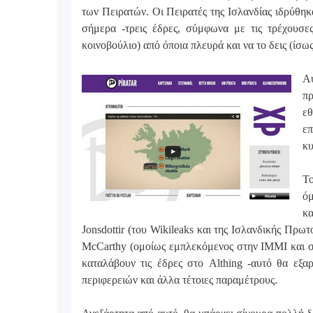
των Πειρατών. Οι Πειρατές της Ισλανδίας ιδρύθηκα
σήμερα -τρεις έδρες, σύμφωνα με τις τρέχουσες
κοινοβούλιο) από όποια πλευρά και να το δεις (ίσως
Α
πρ
ε
ε
κυ
Το
όμ
κα
Jonsdottir (του Wikileaks και της Ισλανδικής Πρ
McCarthy (ομοίως εμπλεκόμενος στην IMMI και σε
καταλάβουν τις έδρες στο Althing -αυτό θα εξ
περιφερειών και άλλα τέτοιες παραμέτρους.