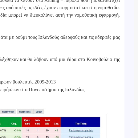
ουλειά να κάνουν στο Althing – παρόλο που η Ισλανδία έχει
ς από αυτές τις ιδέες έχουν εφαρμοστεί και στη νομοθεσία.
νδία μπορεί να διευκολύνει αυτή την νομοθετική εφαρμογή.
μάτα με ρούμι τους Ισλανδούς αδερφούς και τις αδερφές μας
λέχθηκαν και θα λάβουν από μια έδρα στο Κοινοβούλιο της
 πρώην βουλευτής 2009-2013
ιχειρήσεων στο Πανεπιστήμιο της Ισλανδίας